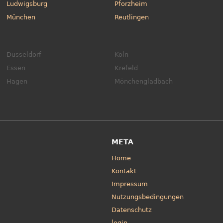
Ludwigsburg
Pforzheim
München
Reutlingen
Düsseldorf
Köln
Essen
Krefeld
Hagen
Mönchengladbach
META
Home
Kontakt
Impressum
Nutzungsbedingungen
Datenschutz
login