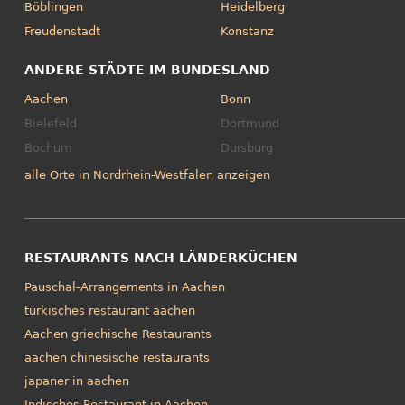
Böblingen
Heidelberg
Freudenstadt
Konstanz
ANDERE STÄDTE IM BUNDESLAND
Aachen
Bonn
Bielefeld
Dortmund
Bochum
Duisburg
alle Orte in Nordrhein-Westfalen anzeigen
RESTAURANTS NACH LÄNDERKÜCHEN
Pauschal-Arrangements in Aachen
türkisches restaurant aachen
Aachen griechische Restaurants
aachen chinesische restaurants
japaner in aachen
Indisches Restaurant in Aachen