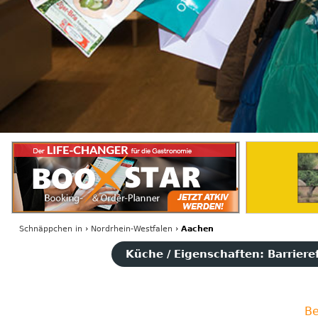
Schnäppchen
in
›
Nordrhein-Westfalen
›
Aachen
Küche / Eigenschaften: Barriere
Be