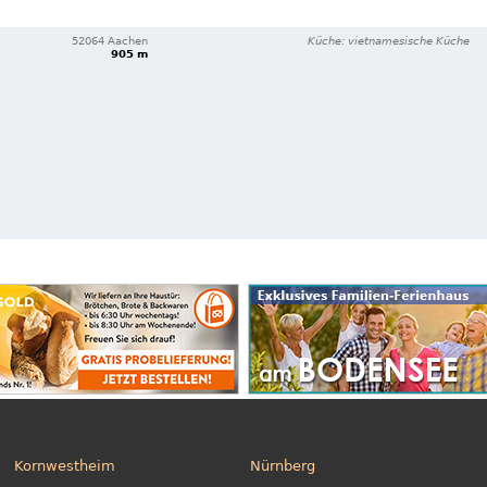
52064 Aachen
Küche: vietnamesische Küche
905 m
Kornwestheim
Nürnberg