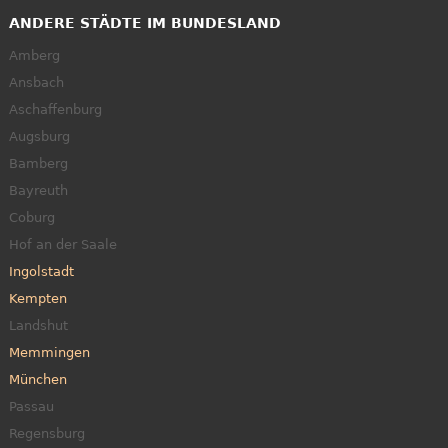
ANDERE STÄDTE IM BUNDESLAND
Amberg
Ansbach
Aschaffenburg
Augsburg
Bamberg
Bayreuth
Coburg
Hof an der Saale
Ingolstadt
Kempten
Landshut
Memmingen
München
Passau
Regensburg