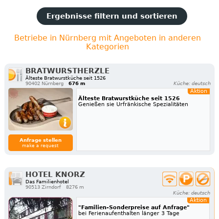
Ergebnisse filtern und sortieren
Betriebe in Nürnberg mit Angeboten in anderen
Kategorien
BRATWURSTHERZLE
Älteste Bratwurstküche seit 1526
90402 Nürnberg
676 m
Küche: deutsch
Aktion
Älteste Bratwurstküche seit 1526
Genießen sie Urfränkische Spezialitäten
Anfrage stellen
make a request
HOTEL KNORZ
Das Familienhotel
90513 Zirndorf
8276 m
Küche: deutsch
Aktion
"Familien-Sonderpreise auf Anfrage"
bei Ferienaufenthalten länger 3 Tage