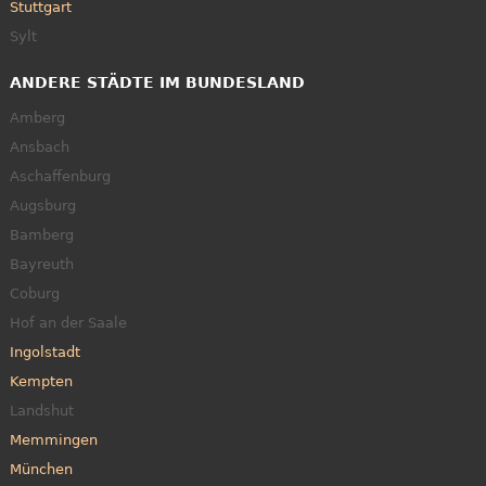
Stuttgart
Sylt
ANDERE STÄDTE IM BUNDESLAND
Amberg
Ansbach
Aschaffenburg
Augsburg
Bamberg
Bayreuth
Coburg
Hof an der Saale
Ingolstadt
Kempten
Landshut
Memmingen
München