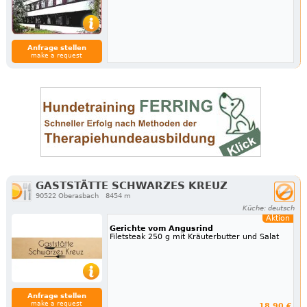
Anfrage stellen
make a request
GASTSTÄTTE SCHWARZES KREUZ
90522 Oberasbach
8454 m
Küche: deutsch
Aktion
Gerichte vom Angusrind
Filetsteak 250 g mit Kräuterbutter und Salat
Anfrage stellen
make a request
18.90 €