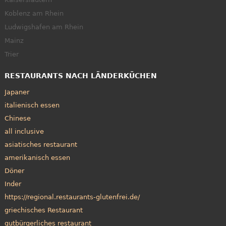
Koblenz am Rhein
Ludwigshafen am Rhein
Mainz
Trier
RESTAURANTS NACH LÄNDERKÜCHEN
Japaner
italienisch essen
Chinese
all inclusive
asiatisches restaurant
amerikanisch essen
Döner
Inder
https://regional.restaurants-glutenfrei.de/
griechisches Restaurant
gutbürgerliches restaurant