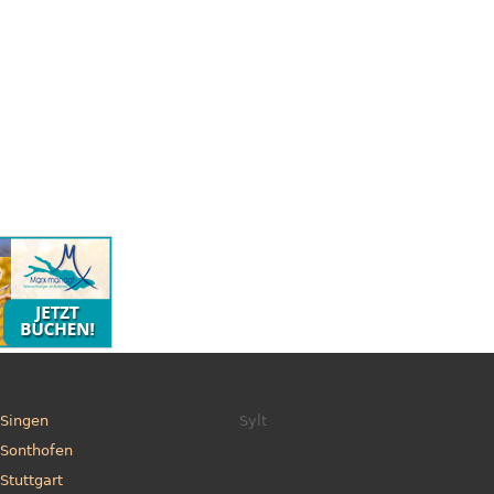
Singen
Sylt
Sonthofen
Stuttgart