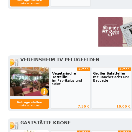
make a request
VEREINSHEIM TV PFLUGFELDEN
Aktion
Aktion
Vegetarische
Großer Salatteller
Tortellini
mit Räucherlachs und
im Paprikajus und
Baguette
Salat
Anfrage stellen
make a request
7.50 €
10.00 €
GASTSTÄTTE KRONE