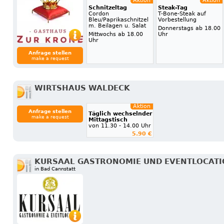
Aktion
Aktion
Schnitzeltag
Steak-Tag
Cordon
T-Bone-Steak auf
Bleu/Paprikaschnitzel
Vorbestellung
m. Beilagen u. Salat
Donnerstags ab 18.00
Mittwochs ab 18.00
Uhr
Uhr
Anfrage stellen
make a request
WIRTSHAUS WALDECK
Aktion
Anfrage stellen
Täglich wechselnder
make a request
Mittagstisch
von 11.30 - 14.00 Uhr
5.90 €
KURSAAL GASTRONOMIE UND EVENTLOCAT
in Bad Cannstatt