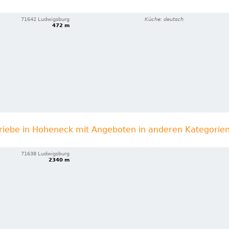
71642 Ludwigsburg
Küche: deutsch
472 m
riebe in Hoheneck mit Angeboten in anderen Kategorie
71638 Ludwigsburg
2340 m