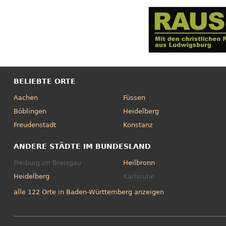
BELIEBTE ORTE
Aachen
Füssen
Böblingen
Heidelberg
Freudenstadt
Konstanz
ANDERE STÄDTE IM BUNDESLAND
Freiburg im Breisgau
Heilbronn
Heidelberg
Karlsruhe
alle 122 Orte in Baden-Württemberg anzeigen