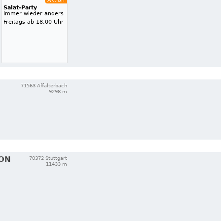
Aktion
Salat-Party
immer wieder anders
Freitags ab 18.00 Uhr
71563 Affalterbach
9298 m
ION
70372 Stuttgart
11433 m