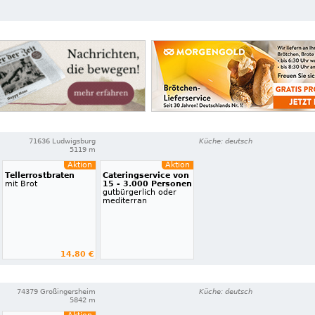
71636 Ludwigsburg
Küche: deutsch
5119 m
Aktion
Aktion
Tellerrostbraten
Cateringservice von
mit Brot
15 - 3.000 Personen
gutbürgerlich oder
mediterran
14.80 €
74379 Großingersheim
Küche: deutsch
5842 m