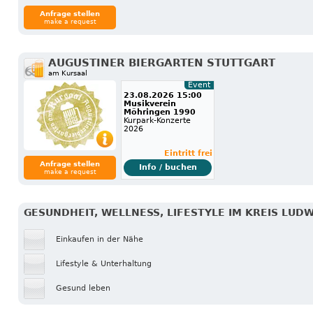
Anfrage stellen
make a request
AUGUSTINER BIERGARTEN STUTTGART
am Kursaal
Event
23.08.2026 15:00
Musikverein
Möhringen 1990
Kurpark-Konzerte
2026
Eintritt frei
Anfrage stellen
Info / buchen
make a request
GESUNDHEIT, WELLNESS, LIFESTYLE IM KREIS LUD
Einkaufen in der Nähe
Lifestyle & Unterhaltung
Gesund leben