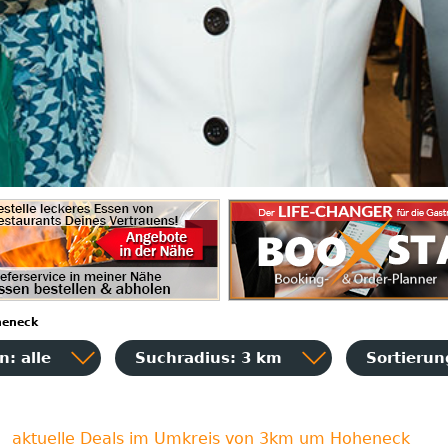
eneck
: alle
Suchradius: 3 km
Sortieru
aktuelle Deals im Umkreis von 3km um Hoheneck