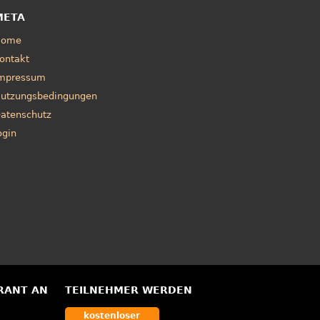
META
Home
ontakt
mpressum
utzungsbedingungen
atenschutz
ogin
RANT AN
TEILNEHMER WERDEN
kostenloser