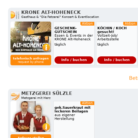
KRONE ALT-HOHENECK
Gasthaus & "Die Fetzerei" Konzert & Eventlocation
Aktion
Aktion
GESCHENK-
KÖCHIN / KOCH
GUTSCHEIN
gesucht!
Essen & Events in der
Vollzeit-Job/
KRONE Alt-Hoheneck
Arbeitsstelle
täglich
täglich
telefonisch anfragen
Info / buchen
Info / buchen
request by phone
Bet
METZGEREI SÜLZLE
Metzgerei mit Herz
Aktion
gek.Sauerkraut mit
leckeren Beilagen
aus eigener
Herstellung
Anfrage stellen