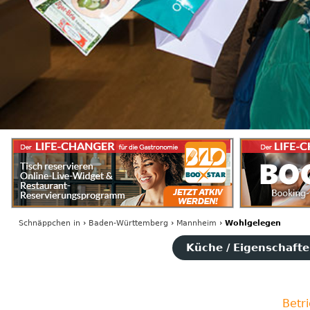
Schnäppchen
in
›
Baden-Württemberg
›
Mannheim
›
Wohlgelegen
Küche / Eigenschaften
Betr