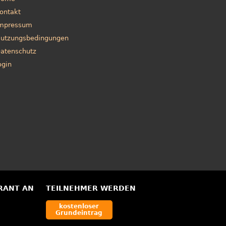
ontakt
mpressum
utzungsbedingungen
atenschutz
ogin
RANT AN
TEILNEHMER WERDEN
kostenloser
Grundeintrag