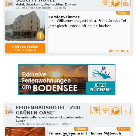
SEBCITY HOTEL
Hotel, Unterkunft, Übernachten, Zimmer
73479 Ellwangen (Jagst)
6940 m
Aktion
Comfort-Zimmer
inkl. Willkommensgetränk u. Frühstücksbuffet
Jetzt gleich Unterkunft online buchen!
Anfrage stellen
make a request
ab 72.00 €
FERIENHAUSHOTEL "ZUR
GRÜNEN OASE"
Ferienhaus-Ferienwohnungen-Appartements-
Suiten
74426 Bühlerzell-Hinterwald
7096 m
Aktion
Aktion
Finnische Sauna mit
Immer Mittwoch