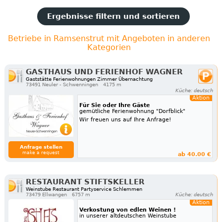
Ergebnisse filtern und sortieren
Betriebe in Ramsenstrut mit Angeboten in anderen
Kategorien
GASTHAUS UND FERIENHOF WAGNER
Gaststätte Ferienwohnungen Zimmer Übernachtung
73491 Neuler - Schwenningen
4175 m
Küche: deutsch
Aktion
Für Sie oder Ihre Gäste
gemütliche Ferienwohnung "Dorfblick"
Wir freuen uns auf Ihre Anfrage!
Anfrage stellen
make a request
ab 40.00 €
RESTAURANT STIFTSKELLER
Weinstube Restaurant Partyservice Schlemmen
73479 Ellwangen
6757 m
Küche: deutsch
Aktion
Verkostung von edlen Weinen !
in unserer altdeutschen Weinstube