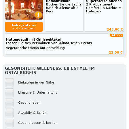
Romantikflair
Superpreise buchen
Buchen Sie die Sauna
2 P. Appartment
für sich alleine ab 2
Comfort - 3 Nächte m.
Pers
Frühstück
Anfrage stellen
make a request
245.00 €
Aktion
Hüttengaudi mit Grillspektakel
Lassen Sie sich verwöhnen von kulinarischen Events
Vegetarische Option auf Anmeldung
22.00 €
GESUNDHEIT, WELLNESS, LIFESTYLE IM
OSTALBKREIS
Einkaufen in der Nähe
Lifestyle & Unterhaltung
Gesund leben
Attraktiv & Schön
Gesund essen & kochen