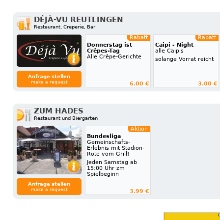
DÉJÀ-VU REUTLINGEN
Restaurant, Creperie, Bar
Rabatt
Rabatt
Donnerstag ist
Caipi - Night
Crêpes-Tag
alle Caipis
Alle Crêpe-Gerichte
solange Vorrat reicht
Anfrage stellen
make a request
6.00 €
3.00 €
ZUM HADES
Restaurant und Biergarten
Aktion
Bundesliga
Gemeinschafts-
Erlebnis mit Stadion-
Rote vom Grill!
Jeden Samstag ab
15:00 Uhr zm
Spielbeginn
Anfrage stellen
make a request
3.99 €