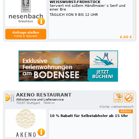
WEISSWURST-FRÜHSTÜCK
Serviert mit süßem Händlmaier`s Senf und
einer Bre
TÄGLICH VON 9 BIS 12 UHR
Anfrage stellen
make a request
6.60 €
AKENO RESTAURANT
Abholservice und Lieferservice
70197 Stuttgart
7644 m
Küche: vietnamesisch
Aktion
10 % Rabatt für Selbstabholer ab 15 Uhr