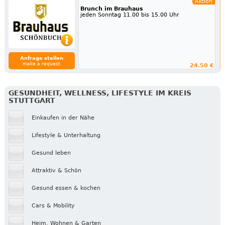
Aktion
Brunch im Brauhaus
jeden Sonntag 11.00 bis 15.00 Uhr
Anfrage stellen
make a request
24.50 €
GESUNDHEIT, WELLNESS, LIFESTYLE IM KREIS
STUTTGART
Einkaufen in der Nähe
Lifestyle & Unterhaltung
Gesund leben
Attraktiv & Schön
Gesund essen & kochen
Cars & Mobility
Heim, Wohnen & Garten