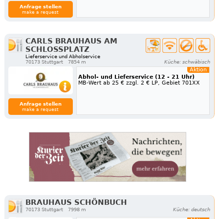
Anfrage stellen
make a request
CARLS BRAUHAUS AM
SCHLOSSPLATZ
Lieferservice und Abholservice
70173 Stuttgart
7854 m
Küche: schwäbisch
Aktion
Abhol- und Lieferservice (12 - 21 Uhr)
MB-Wert ab 25 € zzgl. 2 € LP, Gebiet 701XX
Anfrage stellen
make a request
BRAUHAUS SCHÖNBUCH
70173 Stuttgart
7998 m
Küche: deutsch