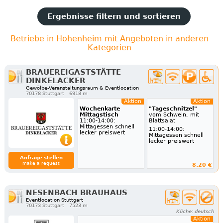
Ergebnisse filtern und sortieren
Betriebe in Hohenheim mit Angeboten in anderen
Kategorien
BRAUEREIGASTSTÄTTE
DINKELACKER
Gewölbe-Veranstaltungsraum & Eventlocation
70178 Stuttgart
6918 m
Aktion
Aktion
Wochenkarte
"Tageschnitzel"
Mittagstisch
vom Schwein, mit
11:00-14:00:
Blattsalat
Mittagessen schnell
11:00-14:00:
lecker preiswert
Mittagessen schnell
lecker preiswert
Anfrage stellen
make a request
8.20 €
NESENBACH BRAUHAUS
Eventlocation Stuttgart
70173 Stuttgart
7523 m
Küche: deutsch
Aktion