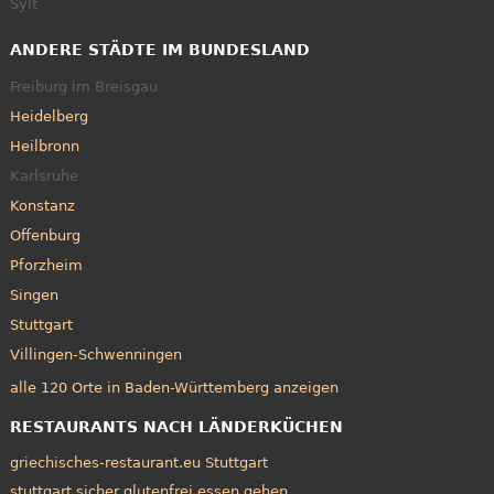
Sylt
ANDERE STÄDTE IM BUNDESLAND
Freiburg im Breisgau
Heidelberg
Heilbronn
Karlsruhe
Konstanz
Offenburg
Pforzheim
Singen
Stuttgart
Villingen-Schwenningen
alle 120 Orte in Baden-Württemberg anzeigen
RESTAURANTS NACH LÄNDERKÜCHEN
griechisches-restaurant.eu Stuttgart
stuttgart sicher glutenfrei essen gehen